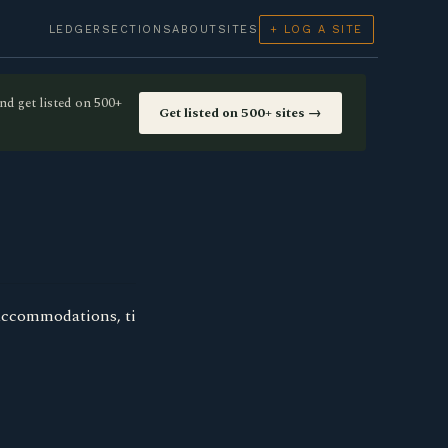
LEDGER
SECTIONS
ABOUT
SITES
+ LOG A SITE
nd get listed on 500+
Get listed on 500+ sites →
 Accommodations, ti