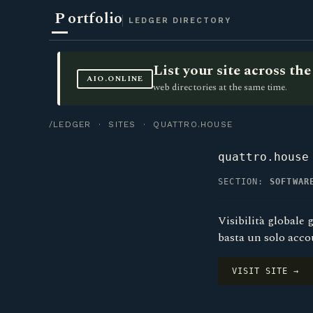
P
ortfolio
LEDGER DIRECTORY
List your site across t
AIO.ONLINE
web directories at the same time.
/LEDGER
·
SITES
· QUATTRO.HOUSE
quattro.house
SECTION:
SOFTWAR
Visibilità globale
basta un solo accou
VISIT SITE →