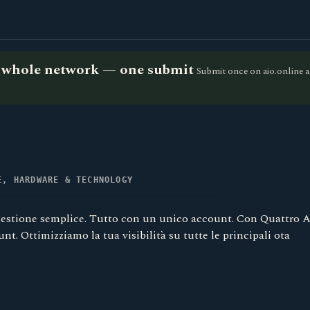
he whole network — one submit
Submit once on aio.online a
E, HARDWARE & TECHNOLOGY
 gestione semplice. Tutto con un unico account. Con Quattro
nt. Ottimizziamo la tua visibilità su tutte le principali ota