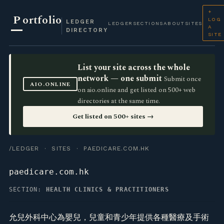
+
P
ortfolio
LOG
LEDGER
LEDGER
SECTIONS
ABOUT
SITES
A
DIRECTORY
SITE
List your site across the whole
network — one submit
Submit once
AIO.ONLINE
on aio.online and get listed on 500+ web
directories at the same time.
Get listed on 500+ sites →
/LEDGER
·
SITES
· PAEDICARE.COM.HK
paedicare.com.hk
SECTION:
HEALTH CLINICS & PRACTITIONERS
允兒外科中心為嬰兒，兒童和青少年提供各種醫療及手術