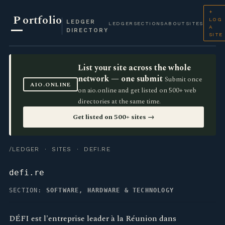
+
P
ortfolio
LOG
LEDGER
LEDGER
SECTIONS
ABOUT
SITES
A
DIRECTORY
SITE
List your site across the whole
network — one submit
Submit once
AIO.ONLINE
on aio.online and get listed on 500+ web
directories at the same time.
Get listed on 500+ sites →
/LEDGER
·
SITES
· DEFI.RE
defi.re
SECTION:
SOFTWARE, HARDWARE & TECHNOLOGY
DÉFI est l'entreprise leader à la Réunion dans