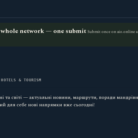
he whole network — one submit
Submit once on aio.online a
 HOTELS & TOURISM
ні та світі — актуальні новини, маршрути, поради мандрівн
ий для себе нові напрямки вже сьогодні!