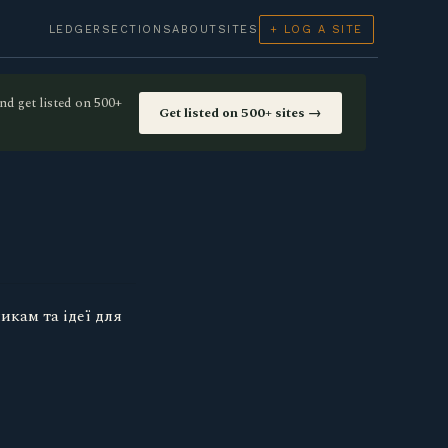
LEDGER
SECTIONS
ABOUT
SITES
+ LOG A SITE
nd get listed on 500+
Get listed on 500+ sites →
икам та ідеї для