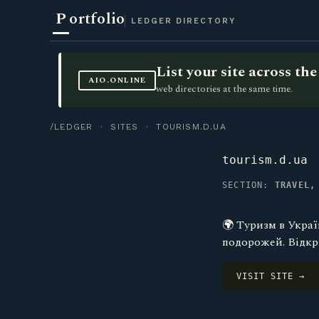
P
ortfolio
LEDGER DIRECTORY
List your site across t
AIO.ONLINE
web directories at the same time.
/LEDGER
·
SITES
· TOURISM.D.UA
tourism.d.ua
SECTION:
TRAVEL,
🌍 Туризм в Украї
подорожей. Відкр
VISIT SITE →