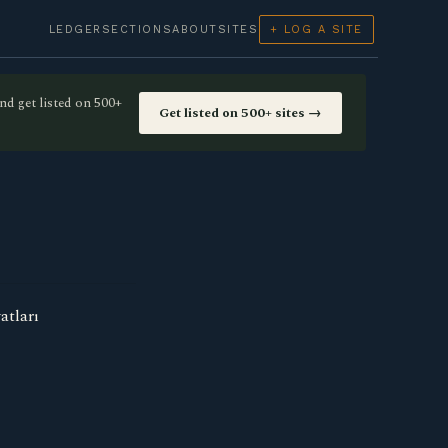
LEDGER
SECTIONS
ABOUT
SITES
+ LOG A SITE
nd get listed on 500+
Get listed on 500+ sites →
atları