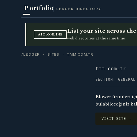
P
ortfolio
LEDGER DIRECTORY
List your site across t
AIO.ONLINE
web directories at the same time.
/LEDGER
·
SITES
· TMM.COM.TR
tmm.com.tr
SECTION:
GENERAL
Blower ürünleri iç
bulabileceğiniz kal
VISIT SITE →