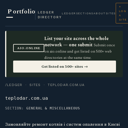
+
P
ortfolio
LOG
LEDGER
LEDGER
SECTIONS
ABOUT
SITES
A
DIRECTORY
SITE
List your site across the whole
network — one submit
Submit once
AIO.ONLINE
on aio.online and get listed on 500+ web
directories at the same time.
Get listed on 500+ sites →
/LEDGER
·
SITES
· TEPLODAR.COM.UA
teplodar.com.ua
SECTION:
GENERAL & MISCELLANEOUS
Замовляйте ремонт котлів і систем опалення в Києві