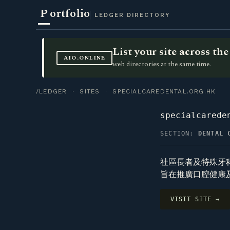
P
ortfolio
LEDGER DIRECTORY
List your site across t
AIO.ONLINE
web directories at the same time.
/LEDGER
·
SITES
· SPECIALCAREDENTAL.ORG.HK
specialcarede
SECTION:
DENTAL 
社區長者及特殊牙科
旨在推廣口腔健康
VISIT SITE →