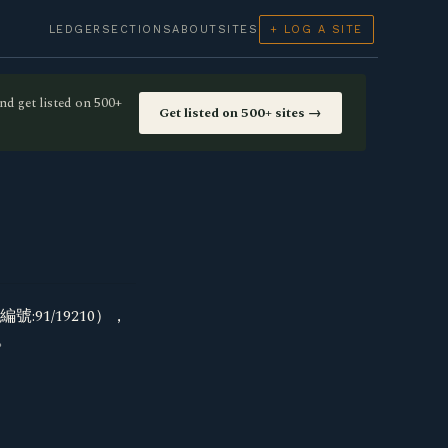
LEDGER
SECTIONS
ABOUT
SITES
+ LOG A SITE
nd get listed on 500+
Get listed on 500+ sites →
91/19210），
。