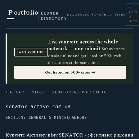
+
P
ortfolio
LOG
LEDGER
LEDGER
SECTIONS
ABOUT
SITES
A
DIRECTORY
SITE
List your site across the whole
network — one submit
Submit once
AIO.ONLINE
on aio.online and get listed on 500+ web
directories at the same time.
Get listed on 500+ sites →
/LEDGER
·
SITES
· SENATOR-ACTIVE.COM.UA
senator-active.com.ua
SECTION:
GENERAL & MISCELLANEOUS
Купуйте Активну піну SENATOR - ефективне рішення