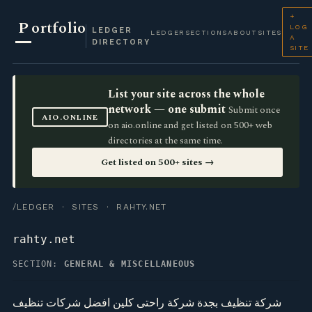
+
P
ortfolio
LOG
LEDGER
LEDGER
SECTIONS
ABOUT
SITES
A
DIRECTORY
SITE
List your site across the whole
network — one submit
Submit once
AIO.ONLINE
on aio.online and get listed on 500+ web
directories at the same time.
Get listed on 500+ sites →
/LEDGER
·
SITES
· RAHTY.NET
rahty.net
SECTION:
GENERAL & MISCELLANEOUS
شركة تنظيف بجدة شركة راحتى كلين افضل شركات تنظيف