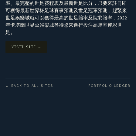
率、最完整的世足賽程表及最新世足比分，只要來註冊即
可獲得最新世界杯足球賽事預測及世足冠軍預測，趕緊來
世足娛樂城就可以獲得最高的世足賠率及院彩賠率，2022
年卡塔爾世界盃娛樂城等待您來進行投注高賠率運彩世
足。
VISIT SITE →
← BACK TO ALL SITES
PORTFOLIO LEDGER