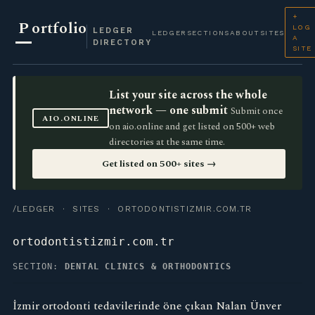
+
P
ortfolio
LOG
LEDGER
LEDGER
SECTIONS
ABOUT
SITES
A
DIRECTORY
SITE
List your site across the whole
network — one submit
Submit once
AIO.ONLINE
on aio.online and get listed on 500+ web
directories at the same time.
Get listed on 500+ sites →
/LEDGER
·
SITES
· ORTODONTISTIZMIR.COM.TR
ortodontistizmir.com.tr
SECTION:
DENTAL CLINICS & ORTHODONTICS
İzmir ortodonti tedavilerinde öne çıkan Nalan Ünver