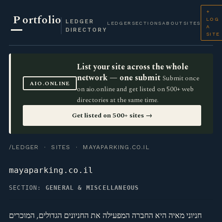
+
P
ortfolio
LOG
LEDGER
LEDGER
SECTIONS
ABOUT
SITES
A
DIRECTORY
SITE
List your site across the whole
network — one submit
Submit once
AIO.ONLINE
on aio.online and get listed on 500+ web
directories at the same time.
Get listed on 500+ sites →
/LEDGER
·
SITES
· MAYAPARKING.CO.IL
mayaparking.co.il
SECTION:
GENERAL & MISCELLANEOUS
חניוני מאיה היא החברה המפעילה את החניונים הגדולים, המוכרים