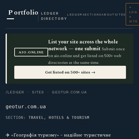
+
P
ortfolio
LOG
LEDGER
LEDGER
SECTIONS
ABOUT
SITES
A
DIRECTORY
SITE
List your site across the whole
network — one submit
Submit once
AIO.ONLINE
on aio.online and get listed on 500+ web
directories at the same time.
Get listed on 500+ sites →
/LEDGER
·
SITES
· GEOTUR.COM.UA
geotur.com.ua
SECTION:
TRAVEL, HOTELS & TOURISM
✈️ «Географія туризму» – надійне туристичне