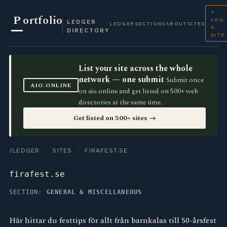
+
P
ortfolio
LOG
LEDGER
LEDGER
SECTIONS
ABOUT
SITES
A
DIRECTORY
SITE
List your site across the whole
network — one submit
Submit once
AIO.ONLINE
on aio.online and get listed on 500+ web
directories at the same time.
Get listed on 500+ sites →
/LEDGER
·
SITES
· FIRAFEST.SE
firafest.se
SECTION:
GENERAL & MISCELLANEOUS
Här hittar du festtips för allt från barnkalas till 50-årsfest