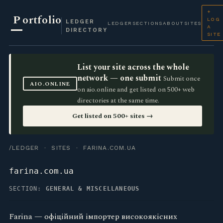
+
P
ortfolio
LOG
LEDGER
LEDGER
SECTIONS
ABOUT
SITES
A
DIRECTORY
SITE
List your site across the whole
network — one submit
Submit once
AIO.ONLINE
on aio.online and get listed on 500+ web
directories at the same time.
Get listed on 500+ sites →
/LEDGER
·
SITES
· FARINA.COM.UA
farina.com.ua
SECTION:
GENERAL & MISCELLANEOUS
Farina — офіційний імпортер високоякісних