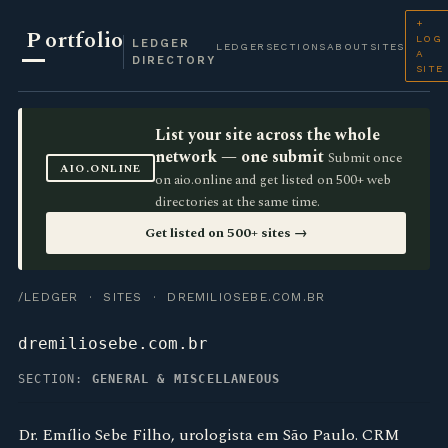
+
P
ortfolio
LOG
LEDGER
LEDGER
SECTIONS
ABOUT
SITES
A
DIRECTORY
SITE
List your site across the whole
network — one submit
Submit once
AIO.ONLINE
on aio.online and get listed on 500+ web
directories at the same time.
Get listed on 500+ sites →
/LEDGER
·
SITES
· DREMILIOSEBE.COM.BR
dremiliosebe.com.br
SECTION:
GENERAL & MISCELLANEOUS
Dr. Emílio Sebe Filho, urologista em São Paulo. CRM