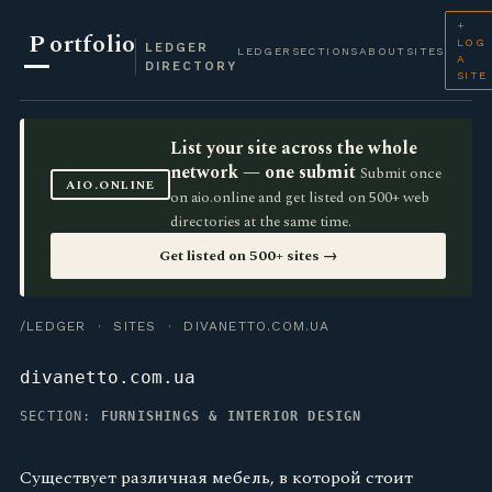
+
P
ortfolio
LOG
LEDGER
LEDGER
SECTIONS
ABOUT
SITES
A
DIRECTORY
SITE
List your site across the whole
network — one submit
Submit once
AIO.ONLINE
on aio.online and get listed on 500+ web
directories at the same time.
Get listed on 500+ sites →
/LEDGER
·
SITES
· DIVANETTO.COM.UA
divanetto.com.ua
SECTION:
FURNISHINGS & INTERIOR DESIGN
Существует различная мебель, в которой стоит