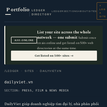
+
P
ortfolio
LOG
LEDGER
LEDGER
SECTIONS
ABOUT
SITES
A
DIRECTORY
SITE
List your site across the whole
network — one submit
Submit once
AIO.ONLINE
on aio.online and get listed on 500+ web
directories at the same time.
Get listed on 500+ sites →
/LEDGER
·
SITES
· DAILYVIET.VN
dailyviet.vn
SECTION:
PRESS, FILM & NEWS MEDIA
DailyViet giúp doanh nghiệp tìm đại lý, nhà phân phối