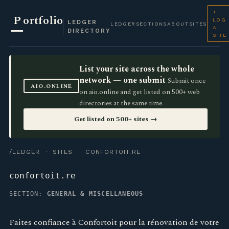
+
P
ortfolio
LOG
LEDGER
LEDGER
SECTIONS
ABOUT
SITES
A
DIRECTORY
SITE
List your site across the whole
network — one submit
Submit once
AIO.ONLINE
on aio.online and get listed on 500+ web
directories at the same time.
Get listed on 500+ sites →
/LEDGER
·
SITES
· CONFORTOIT.RE
confortoit.re
SECTION:
GENERAL & MISCELLANEOUS
Faites confiance à Confortoit pour la rénovation de votre